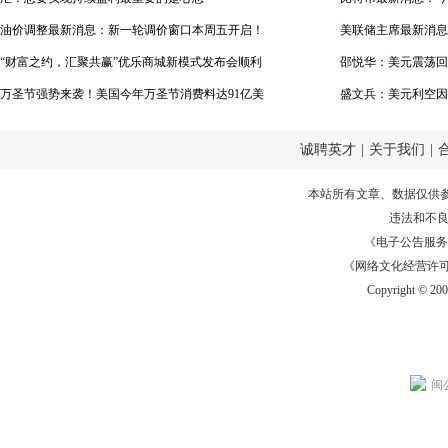
油价调整最新消息：新一轮调价窗口本周五开启！
滑铁卢
美联储主席最新消息
油价调整对股市有哪些影响？
“财富之约，汇聚共赢”优乐商城新模式发布会顺利
元涨势已接近极限？
邵悦华：美元震荡回
召开
万圣节强势来袭！美国今年万圣节消费料达91亿美
盛文兵：美元利空因
元！
低做多
诚聘英才
|
关于我们
|
本站所有文章、数据仅供
违法和不
《电子公告服务许可证
《网络文化经营许可证》
Copyright © 20
闽公