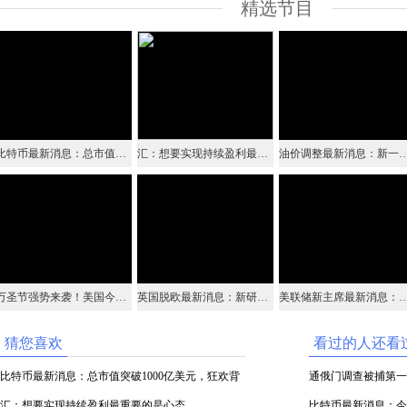
精选节目
比特币最新消息：总市值突破1000亿美元，狂欢背后危机四伏
汇：想要实现持续盈利最重要的是心态
油价调整最新消息：新一轮调价窗口本周五开启！油价调整
万圣节强势来袭！美国今年万圣节消费料达91亿美元！
英国脱欧最新消息：新研究显示英国餐饮企业近2成面临关门威胁!
美联储新主席最新消息：美联储铁王座或于本
猜您喜欢
看过的人还看
比特币最新消息：总市值突破1000亿美元，狂欢背
通俄门调查被捕第一
后危机四伏
汇：想要实现持续盈利最重要的是心态
陷害
比特币最新消息：今年