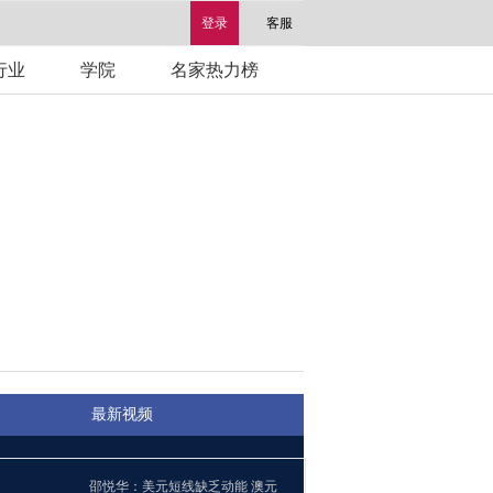
登录
客服
行业
学院
名家热力榜
最新视频
邵悦华：美元短线缺乏动能 澳元