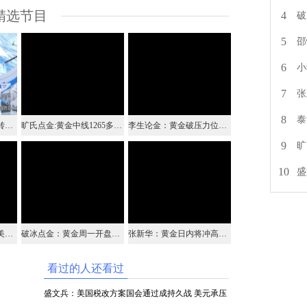
精选节目
4
破
5
邵
6
小
7
张
8
泰
泰浩集团：内盘经纪人转到经纪商需要注意什么
旷氏点金:黄金中线1265多已经大幅获利 短线1278继续跟进
李生论金：黄金破压力位莫要慌 1275以上仍可多
9
旷
10
盛
盛文兵：飓风再袭美国美元承压 黄金非美货币乘势上涨
破冰点金：黄金周一开盘果然继续大涨 原油下跌格局已经形成
张新华：黄金日内将冲高回落！
看过的人还看过
盛文兵：美国税改方案国会通过成持久战 美元承压