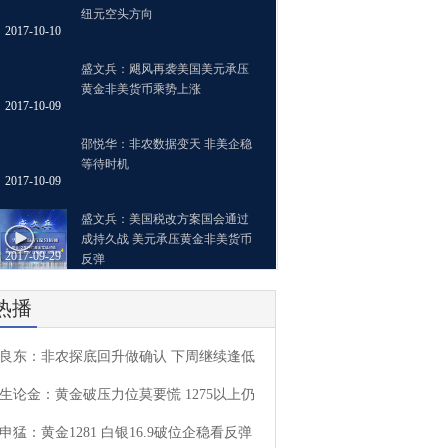
纽元空头方向
2017-10-10
盛文兵：飓风再袭美国美元承压
黄金非美货币乘势上涨
2017-10-09
邵悦华：非农数据变天 非美企稳
等待时机
2017-10-09
盛文兵：美国税改方案国会通过
成持久战 美元承压黄金非美货币
2017-09-29
反弹
热播
良东：非农探底回升做确认 下周继续逢低
生论金：黄金破压力位莫要慌 1275以上仍
申猛：黄金1281 白银16.9破位企稳看反弹