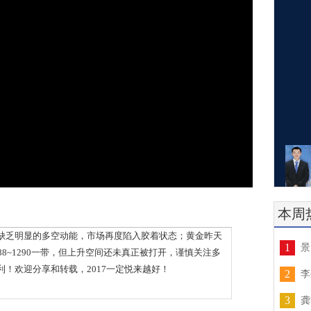
本周
乏明显的多空动能，市场再度陷入胶着状态；黄金昨天
1
景
8~1290一带，但上升空间还未真正被打开，谨慎关注多
！欢迎分享和转载，2017一定悦来越好！
2
李
3
龚