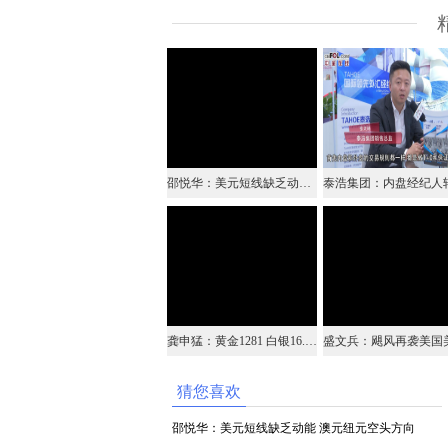
邵悦华：美元短线缺乏动能 澳元纽元空头方向
龚申猛：黄金1281 白银16.9破位企稳看反弹
猜您喜欢
邵悦华：美元短线缺乏动能 澳元纽元空头方向