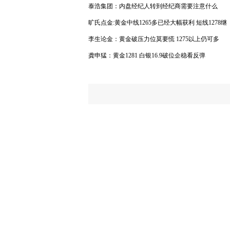
泰浩集团：内盘经纪人转到经纪商需要注意什么
旷氏点金:黄金中线1265多已经大幅获利 短线1278继
续跟进
李生论金：黄金破压力位莫要慌 1275以上仍可多
龚申猛：黄金1281 白银16.9破位企稳看反弹