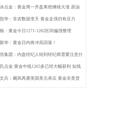
冰点金：黄金周一开盘果然继续大涨 原油
悦华：非农数据变天 黄金走强仍有压力
狼：黄金今日1271-1282区间偏强整理
新华：黄金日内将冲高回落！
浩集团：内盘经纪人转到经纪商需要注意什
氏点金:黄金中线1265多已经大幅获利 短线
文兵：飓风再袭美国美元承压 黄金非美货