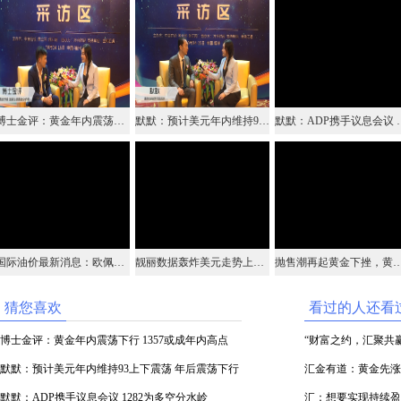
博士金评：黄金年内震荡下行 1357或成年内高点
默默：预计美元年内维持93上下震荡 年后震荡下行概率大
默默：ADP携手议
国际油价最新消息：欧佩克减产决心助油价上扬，原油后市恐涨势未完
靓丽数据轰炸美元走势上涨,影响美元后市将是它
抛售潮再起黄金下挫，黄金价格走势静待非
猜您喜欢
看过的人还看
博士金评：黄金年内震荡下行 1357或成年内高点
“财富之约，汇聚共
默默：预计美元年内维持93上下震荡 年后震荡下行
召开
汇金有道：黄金先涨
概率大
默默：ADP携手议息会议 1282为多空分水岭
加息之后再次上涨
汇：想要实现持续盈