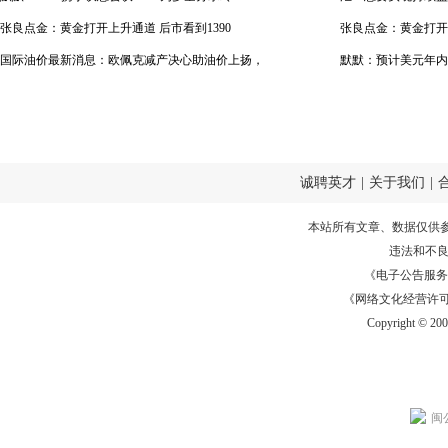
张良点金：黄金打开上升通道 后市看到1390
张良点金：黄金打开上
国际油价最新消息：欧佩克减产决心助油价上扬，
默默：预计美元年内
原油后市恐涨势未完
概率大
诚聘英才
|
关于我们
|
本站所有文章、数据仅供
违法和不
《电子公告服务许可证
《网络文化经营许可证》
Copyright © 20
闽公