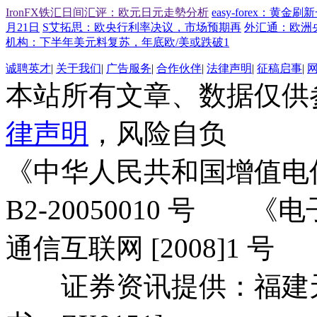
IronFX铁汇日间汇评：欧元日元走勢分析
easy-forex：黄
月21日
S艾拓思：欧央行利率决议，市场预期再
外汇通：欧洲
机构：下半年美元料复苏，年底欧/美或跌破1
诚聘英才
|
关于我们
|
广告服务
|
合作伙伴
|
法律声明
|
征稿启事
|
本站所有文章、数据仅供
律声明
，风险自负
《中华人民共和国增值电
B2-20050010 号
通信互联网 [2008]1 号
证券资讯提供：福建天信