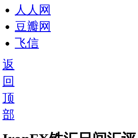
人人网
豆瓣网
飞信
返
回
顶
部