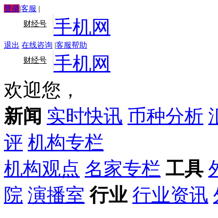
登录
|
客服
|
手机网
财经号
退出
在线咨询
|
客服帮助
手机网
财经号
欢迎您，
新闻
实时快讯
币种分析
评
机构专栏
机构观点
名家专栏
工具
院
演播室
行业
行业资讯